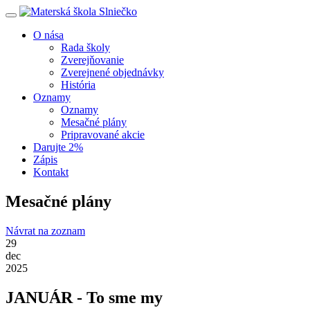
O nása
Rada školy
Zverejňovanie
Zverejnené objednávky
História
Oznamy
Oznamy
Mesačné plány
Pripravované akcie
Darujte 2%
Zápis
Kontakt
Mesačné plány
Návrat na zoznam
29
dec
2025
JANUÁR - To sme my