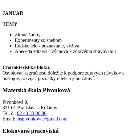
JANUÁR
TÉMY
Zimné športy
Experimenty so snehom
Ľudské telo - poznávanie, výživa
Abeceda zdravia - výchova k zdravému stravovaniu
Charakteristika bloku:
Osvojovať si zručnosti dôležité k podpore zdravých návykov a
postojov, rozvíjať poznatky o tele a jeho zdraví.
Materská škola Pivonková
Pivonková 9,
821 01 Bratislava - Ružinov
Tel. č.:
02 43 33 06 86
Email:
mspivonkova@gmail.com
Elokované pracoviská